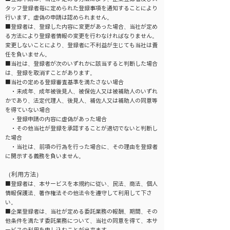
タッフ登録者毎に定められた登録事項を通知することにより
行います。虚偽の申請は認められません。
■登録者は、登録した内容に変更があった場合、当社が定め
る方法により登録者情報の変更を行わなければなりません。
変更しないことにより、登録者に不利益が生じても当社は責
任を負いません。
■当社は、登録者が次のいずれかに該当すると判断した場合
は、登録を取消すことがあります。
■当社の定める登録審査基準を満たさない場合
・未成年、成年被後見人、被保佐人又は被補助人のいずれ
かであり、法定代理人、後見人、補佐人又は補助人の同意等
を得ていない場合
・登録申請の内容に虚偽があった場合
・その他当社が登録を承認することが適切でないと判断し
た場合
・当社は、前項の行為を行った場合に、その理由を登録者
に開示する義務を負いません。
（利用方法）
■登録者は、本サービスを本規約に従い、民法、商法、個人
情報保護法、著作権法その他法令を遵守して利用して下さ
い。
■企業登録者は、当社が定める委託業務の報酬、期間、その
他条件を満たす委託業務について、当社の同意を得て、本サ