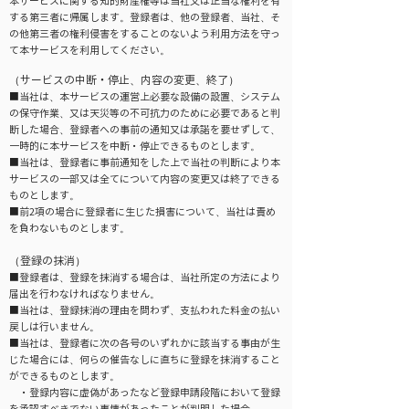
本サービスに関する知的財産権等は当社又は正当な権利を有
する第三者に帰属します。登録者は、他の登録者、当社、そ
の他第三者の権利侵害をすることのないよう利用方法を守っ
て本サービスを利用してください。
（サービスの中断・停止、内容の変更、終了）
■当社は、本サービスの運営上必要な設備の設置、システム
の保守作業、又は天災等の不可抗力のために必要であると判
断した場合、登録者への事前の通知又は承諾を要せずして、
一時的に本サービスを中断・停止できるものとします。
■当社は、登録者に事前通知をした上で当社の判断により本
サービスの一部又は全てについて内容の変更又は終了できる
ものとします。
■前2項の場合に登録者に生じた損害について、当社は責め
を負わないものとします。
（登録の抹消）
■登録者は、登録を抹消する場合は、当社所定の方法により
届出を行わなければなりません。
■当社は、登録抹消の理由を問わず、支払われた料金の払い
戻しは行いません。
■当社は、登録者に次の各号のいずれかに該当する事由が生
じた場合には、何らの催告なしに直ちに登録を抹消すること
ができるものとします。
・登録内容に虚偽があったなど登録申請段階において登録