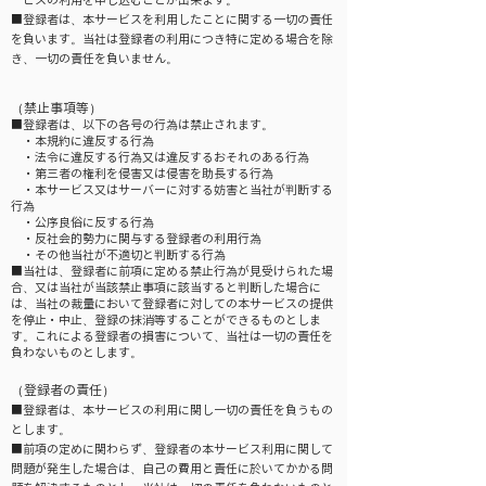
ービスの利用を申し込むことが出来ます。
■登録者は、本サービスを利用したことに関する一切の責任
を負います。当社は登録者の利用につき特に定める場合を除
き、一切の責任を負いません。
（禁止事項等）
■登録者は、以下の各号の行為は禁止されます。
・本規約に違反する行為
・法令に違反する行為又は違反するおそれのある行為
・第三者の権利を侵害又は侵害を助長する行為
・本サービス又はサーバーに対する妨害と当社が判断する
行為
・公序良俗に反する行為
・反社会的勢力に関与する登録者の利用行為
・その他当社が不適切と判断する行為
■当社は、登録者に前項に定める禁止行為が見受けられた場
合、又は当社が当該禁止事項に該当すると判断した場合に
は、当社の裁量において登録者に対しての本サービスの提供
を停止・中止、登録の抹消等することができるものとしま
す。これによる登録者の損害について、当社は一切の責任を
負わないものとします。
（登録者の責任）
■登録者は、本サービスの利用に関し一切の責任を負うもの
とします。
■前項の定めに関わらず、登録者の本サービス利用に関して
問題が発生した場合は、自己の費用と責任に於いてかかる問