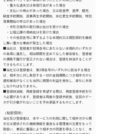
を承認すべきでない事情があったことが判明した場合
・重大な過失又は背信行為があった場合
・支払いの停止があった場合、又は仮差押、差押、競売、
破産手続開始、民事再生手続開始、会社更生手続開始、特別
清算開始の申立があった場合
・手形交換所の取引停止処分を受けた場合
・公租公課の滞納処分を受けた場合
・その他前各号に準ずるような本規約又は個別契約を継続
し難い重大な事由が発生した場合
■当社は、登録者が前項各号にあたらない本規約のいずれか
の条項に違反し、相当期間を定めてなした催告後も、登録者
の債務不履行が是正されない場合は、登録を抹消することが
できるものとします。
■当社又は登録者は、第3項各号のいずれかに該当する場合
は、相手方に対し負担する一切の金銭債務につき相手方から
通知催告がなくとも当然に期限の利益を喪失し、直ちに弁済
しなければなりません。
■登録抹消後、再度登録を希望する際は、再度登録手続を行
う必要があります。登録者は再度の登録手続後、従前のデー
タが引き継がれないことを予め承諾するものとします。
（秘密保持）
当社及び登録者は、本サービスの利用に関して相手方から開
示又は提供された機密情報を善良なる管理者の注意をもって
取扱い、事前に書面により相手方の同意を得ることなく、本