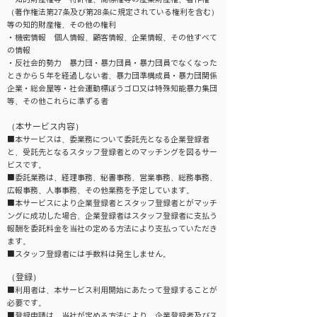
（著作権法第27条及び第28条に規定されている権利を含む）
等の知的財産権、その他の権利
・機密情報 個人情報、顧客情報、企業情報、その他すべて
の情報
・反社会的勢力 暴力団・暴力団員・暴力団員でなくなった
ときから５年を経過しない者、暴力団準構成員・暴力団関係
企業・総会屋等・社会運動標ぼうゴロ又は特殊知能暴力集団
等、その他これらに準ずる者
（本サービス内容）
■本サービスは、委業務について委託先となる企業登録者
と、受託先となるスタッフ登録者とのマッチングを図るサー
ビスです。
■委託業務は、経理事務、秘書事務、営業事務、総務事務、
広報事務、人事事務、その他業務を予定しています。
■本サービスにより企業登録者とスタッフ登録者とがマッチ
ングに成功した場合、企業登録者はスタッフ登録者に支払う
報酬を委託料金を当社の定める方法により支払っていただき
ます。
■スタッフ登録者には手数料は発生しません。
（登録）
■利用者は、本サービス利用開始にあたって登録することが
必要です。
■登録申請は、当社が定める方法により、企業登録者及びス