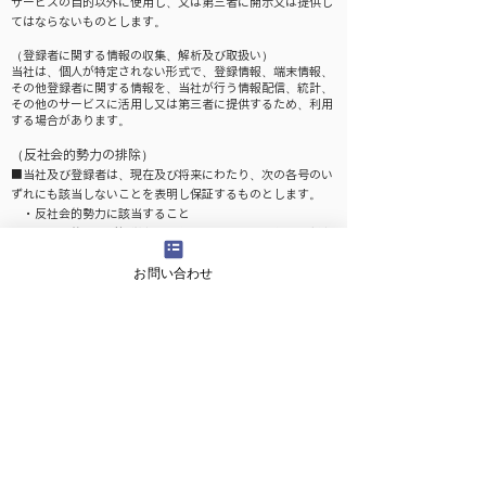
サービスの目的以外に使用し、又は第三者に開示又は提供し
てはならないものとします。
（登録者に関する情報の収集、解析及び取扱い）
当社は、個人が特定されない形式で、登録情報、端末情報、
その他登録者に関する情報を、当社が行う情報配信、統計、
その他のサービスに活用し又は第三者に提供するため、利用
する場合があります。
（反社会的勢力の排除）
■当社及び登録者は、現在及び将来にわたり、次の各号のい
ずれにも該当しないことを表明し保証するものとします。
・反社会的勢力に該当すること
・反社会的勢力が経営を支配していると認められる関係を
有すること
お問い合わせ
・反社会的勢力が経営に実質的に関与していると認められ
る関係を有すること
・自己若しくは第三者の不正の利益を図る目的又は第三者
に損害を加える目的をもってするなど、不当に反社会的勢力
を利用していると認められる関係を有すること
・反社会的勢力に対して資金等を提供し、又は便宜を供与
するなどの関与をしていると認められる関係を有すること
・役員又は経営に実質的に関与している者が、反社会的勢
力と社会的に非難されるべき関係を有すること
・自己又は第三者をして暴力的要求、脅迫的言動、法的責
任を超えた不当な要求、風説の流布・偽計・威力等による他