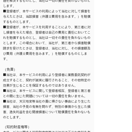
題を解決するものとし、当社は一切の責任を負わないものと
します。
■登録者が、本サービスの利用によって当社に対して損害を
与えたときは、当該損害（弁護士費用を含みます。）を賠償
するものとします。
■登録者が、本サービスを利用することにより、第三者に対
し損害を与えた場合、登録者は自己の費用と責任においてこ
れを賠償するものとし、当社は一切その責任を負わないもの
とします。この場合において、当社が、第三者から損害賠償
請求を受けたときは、登録者は、当社に対し、その損害額及
び費用（弁護士費用を含みます。）を賠償するものとしま
す。
（免責）
■当社は、本サービスの利用により登録者に業務委託契約が
成立すること、契約が誠実に履行されること、その他特定の
効果が生じることを保証するものではありません。
■当社は、本サービスに関して登録者相互、登録者と第三者
との間に生じた問題については一切の責任を負いません。
■当社は、天災地変等当社の責に帰さない事由により生じた
損害、当社の予見の有無を問わず、特別の事情から生じた損
害、逸失利益を含む間接損害について賠償責任を負わないも
のとします。
（知的財産権等）