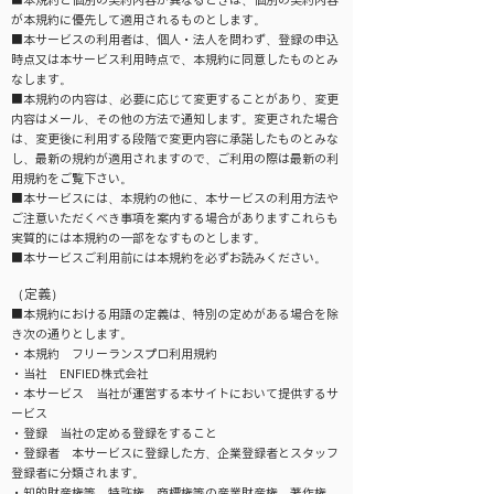
■本規約と個別の契約内容が異なるときは、個別の契約内容
が本規約に優先して適用されるものとします。
■本サービスの利用者は、個人・法人を問わず、登録の申込
時点又は本サービス利用時点で、本規約に同意したものとみ
なします。
■本規約の内容は、必要に応じて変更することがあり、変更
内容はメール、その他の方法で通知します。変更された場合
は、変更後に利用する段階で変更内容に承諾したものとみな
し、最新の規約が適用されますので、ご利用の際は最新の利
用規約をご覧下さい。
■本サービスには、本規約の他に、本サービスの利用方法や
ご注意いただくべき事項を案内する場合がありますこれらも
実質的には本規約の一部をなすものとします。
■本サービスご利用前には本規約を必ずお読みください。
（定義）
■本規約における用語の定義は、特別の定めがある場合を除
き次の通りとします。
・本規約 フリーランスプロ利用規約
・当社 ENFIED株式会社
・本サービス 当社が運営する本サイトにおいて提供するサ
ービス
・登録 当社の定める登録をすること
・登録者 本サービスに登録した方、企業登録者とスタッフ
登録者に分類されます。
・知的財産権等 特許権、商標権等の産業財産権、著作権